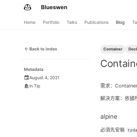
Blueswen
Home
Portfolio
Talks
Publications
Blog
Ta
Back to index
Container
Doc
Contain
Metadata
August 4, 2021
需求：Contai
in
Tip
解決方案：依據所使
alpine
必須先安裝
tzd