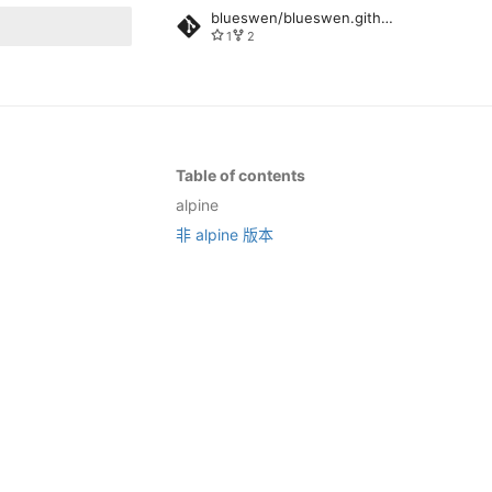
blueswen/blueswen.github.io
1
2
rt searching
Table of contents
alpine
非 alpine 版本