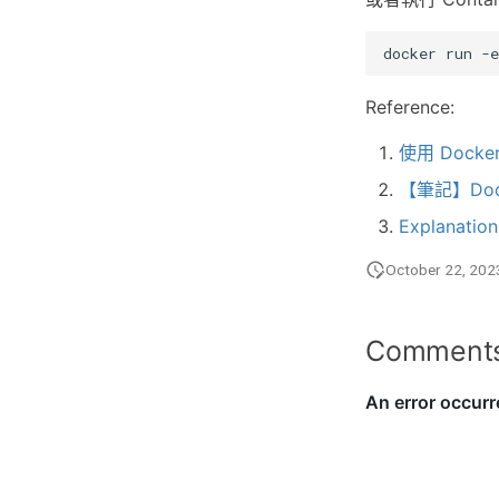
docker
run
-e
Reference:
使用 Docker
【筆記】Dock
Explanation
October 22, 202
Comment