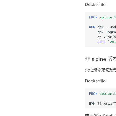
Dockerfile:
FROM
apline:
RUN
apk
--upd
apk
upgra
cp
/usr/
echo
"As
非 alpine 版
只需設定環境變
Dockerfile:
FROM
debian:
EVN
TZ
=
或者執行 Conta