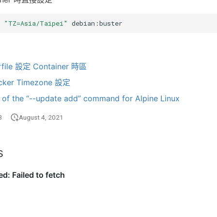
"TZ=Asia/Taipei"
file 設定 Container 時區
er Timezone 設定
 of the “--update add” command for Alpine Linux
3
August 4, 2021
s