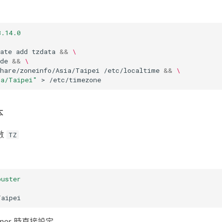
3.14.0
ate
add
tzdata
&&
\
de
&&
\
share/zoneinfo/Asia/Taipei
/etc/localtime
&&
\
ia/Taipei"
>
本
數
TZ
buster
iner 時直接設定