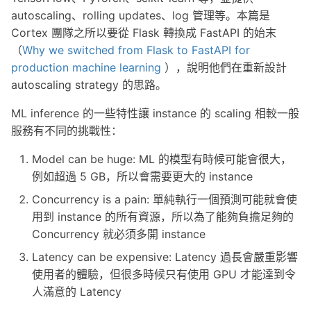
s
autoscaling、rolling updates、log 管理等。本篇是
Cortex 團隊之所以要從 Flask 轉換成 FastAPI 的始末
e
（
Why we switched from Flask to FastAPI for
a
production machine learning
），說明他們在重新設計
autoscaling strategy 的思路。
r
c
ML inference 的一些特性讓 instance 的 scaling 相較一般
服務有不同的挑戰性：
h
Model can be huge: ML 的模型有時候可能會很大，
i
例如超過 5 GB，所以會需要更大的 instance
n
Concurrency is a pain: 單純執行一個預測可能就會使
g
用到 instance 的所有資源，所以為了能夠負擔足夠的
Concurrency 就必須多開 instance
Latency can be expensive: Latency 過長會嚴重影響
使用者的體驗，但很多時候只有使用 GPU 才能達到令
人滿意的 Latency