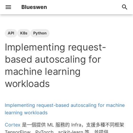
Blueswen
T
y
API
K8s
Python
2026
Algorithm
p
Implementing request-
e
2025
Review
based autoscaling for
t
machine learning
2024
Share
o
workloads
2023
Tip
s
t
2022
Implementing request-based autoscaling for machine
a
learning workloads
2021
r
Cortex
是一個提供 ML 服務的 Infra，支援多種不同框架
t
2020
TensorFlow、PyTorch、scikit-learn 等，並提供