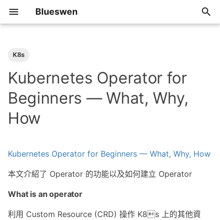
Blueswen
T
y
K8s
2026
Algorithm
p
Kubernetes Operator for
e
2025
Review
Beginners — What, Why,
t
How
2024
Share
o
2023
Tip
s
Kubernetes Operator for Beginners — What, Why, How
t
2022
本文介紹了 Operator 的功能以及如何建立 Operator
a
2021
r
What is an operator
t
2020
利用 Custom Resource (CRD) 操作 K8s 上的其他資