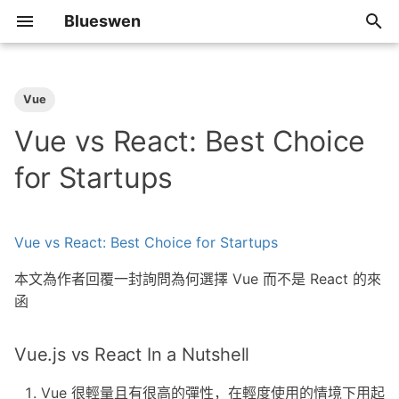
Blueswen
T
y
Vue
2026
Algorithm
p
Vue vs React: Best Choice
e
2025
Review
for Startups
t
2024
Share
o
Vue vs React: Best Choice for Startups
2023
Tip
s
本文為作者回覆一封詢問為何選擇 Vue 而不是 React 的來
t
2022
函
a
2021
r
Vue.js vs React In a Nutshell
t
2020
Vue 很輕量且有很高的彈性，在輕度使用的情境下用起