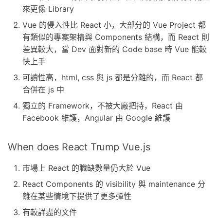
s
來更像 Library
Vue 的侵入性比 React 小，大部分的 Vue Project 都
e
有類似的專案架構與 Components 結構，而 React 則
a
差異較大，當 Dev 面對新的 Code base 時 Vue 能較
r
快上手
可讀性高，html, css 與 js 都是分離的，而 React 都
c
合併在 js 中
h
獨立的 Framework，不被大廠把持，React 由
i
Facebook 維護，Angular 由 Google 維護
n
When does React Trump Vue.js
g
市場上 React 的職缺數量仍大於 Vue
React Components 的 visibility 與 maintenance 分
離在某些情境下提供了更多彈性
有較詳盡的文件