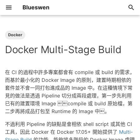
Blueswen
T
y
Docker
2026
Algorithm
p
Docker Multi-Stage Build
e
2025
Review
t
在 CI 的過程中許多專案都會有 compile 或 build 的需求，
2024
Share
o
而基於最小化的 Docker Image 的原則，建置時期相依的
套件並不會一同打包進成品的 Image 中。在這種情境下常
2023
Tip
s
見的做法是透過 Pipeline 切分成兩段處理，第一步先利用
t
已有的建置環境 Image compile 或 build 原始檔，第
2022
a
二步再將成品打包至 Runtime 的 Image 中。
2021
r
不過利用 Pipeline 的缺點是會相依 shell script 或其他 CI
工具，因此 Docker 在 Docker 17.05+ 開始提供了
Multi-
t
2020
Stage Build
的功能，能夠將多階段的 Docker Image 處理