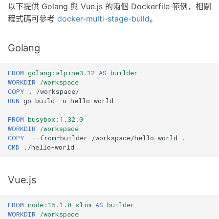
以下提供 Golang 與 Vue.js 的兩個 Dockerfile 範例，相關
程式碼可參考
docker-multi-stage-build
。
Golang
FROM
golang:alpine3.12
AS
builder
WORKDIR
/workspace
COPY
.
RUN
go
build
-o
FROM
busybox:1.32.0
WORKDIR
/workspace
COPY
--from
=
builder
/workspace/hello-world
CMD
Vue.js
FROM
node:15.1.0-slim
AS
builder
WORKDIR
/workspace