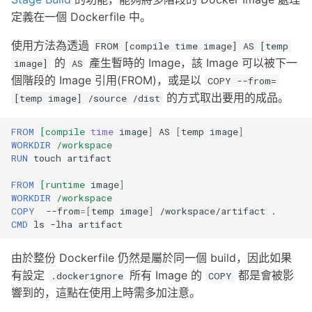
s
定義在一個 Dockerfile 中。
e
使用方法為透過
FROM [compile time image] AS [temp
a
的
產生暫時的 Image，該 Image 可以被下一
image]
AS
個階段的 Image 引用(FROM)，或是以
COPY --from=
r
的方式取出要用的成品。
[temp image] /source /dist
c
FROM
[compile
time
image
]
AS
[
temp
image
]
h
WORKDIR
/workspace
RUN
touch
i
FROM
[runtime
image
]
n
WORKDIR
/workspace
COPY
--from
=[
temp
image
]
/workspace/artifact
g
CMD
ls
-lha
由於整份 Dockerfile 仍然是屬於同一個 build，因此如果
有設定
所有 Image 的
都是會被影
.dockerignore
COPY
響到的，這點在使用上時需多加注意。