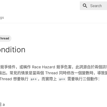
Type to sta
gs
Thread
ndition
tion 競爭條件，或稱作 Race Hazard 競爭危害，此詞源自於兩
出。常見的情景是當兩個 Thread 同時修改一個變數時，導
hread 想要執行
，而實際上
需要執行三個動作：
a++
a++
 a