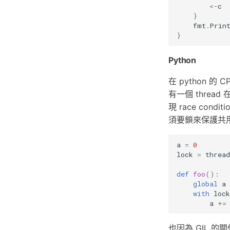
<-
c
}
fmt
.
Prin
}
Python
在 python 的 C
有一個 threa
現 race cond
須要鎖來保護共
a
=
0
lock
=
thread
def
foo
():
global
a
with
lock
a
+=
也因為 GIL 的關係