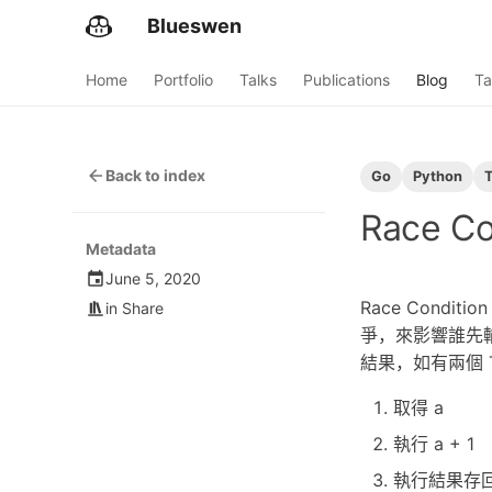
Blueswen
Home
Portfolio
Talks
Publications
Blog
Ta
Back to index
Go
Python
Race Co
Metadata
June 5, 2020
Race Condi
in
Share
爭，來影響誰先輸
結果，如有兩個 T
取得 a
執行 a + 1
執行結果存回