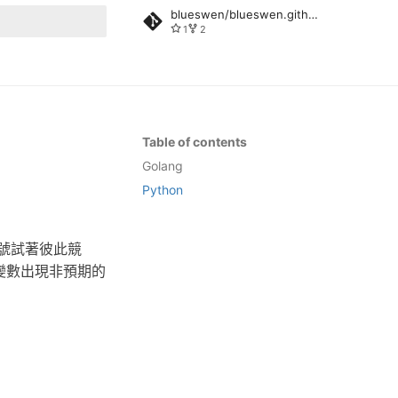
blueswen/blueswen.github.io
1
2
rt searching
Table of contents
Golang
Python
個訊號試著彼此競
致變數出現非預期的