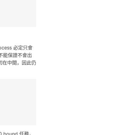
process 必定只會
 並不能保證不會出
好切在中間，因此仍
O bound 任務，