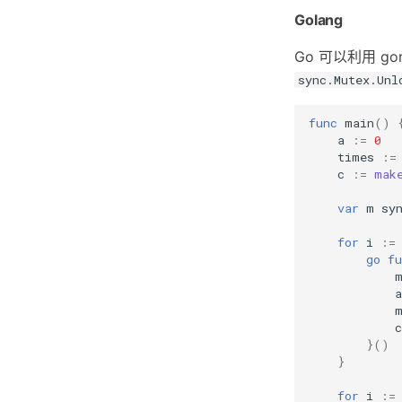
Golang
Go 可以利用 goro
sync.Mutex.Unl
func
main
()
a
:=
0
times
:=
c
:=
mak
var
m
sy
for
i
:=
go
fu
a
c
}()
}
for
i
:=