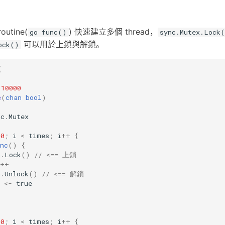
utine(
) 快速建立多個 thread，
go func()
sync.Mutex.Lock
可以用於上鎖與解鎖。
ock()
{
10000
e
(
chan
bool
)
nc
.
Mutex
0
;
i
<
times
;
i
++
{
nc
()
{
m
.
Lock
()
// <== 上鎖
++
m
.
Unlock
()
// <== 解鎖
<-
true
0
;
i
<
times
;
i
++
{