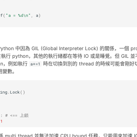
tf
(
"a = %d\n"
,
a
)
Python 中因為 GIL (Global Interpreter Lock) 的關係，一個 
d 在執行 python，其他的執行緒都在等待 IO 或是睡覺。但 GIL
ition，例如執行
時在切換到別的 thread 的時候可能會剛
a+=1
用變數。
ing
.
Lock
()
:
# <== 上鎖
1
 multi thread 並無法加速 CPU bound 任務，只能用來加速 I