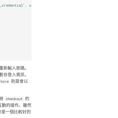
_credential'
,
url:
"${git_url}"
]]])
重新輸入密碼。
暫存登入資訊，
則是會以
store
以將
的
checkout
 互動的操作。雖然
除會是一個比較好的