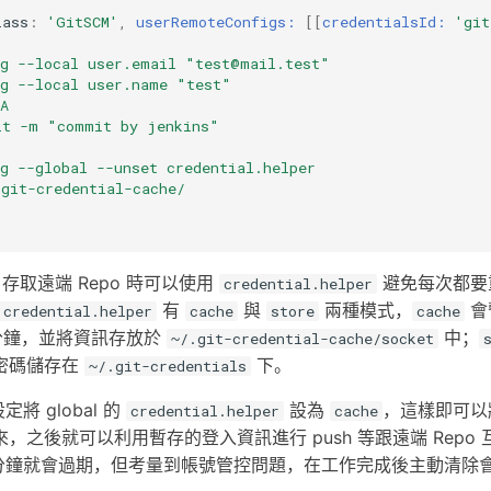
lass
:
'GitSCM'
,
userRemoteConfigs:
[[
credentialsId:
'git
ig --local user.email "
test@mail.test
"
ig --local user.name "test"
A
it -m "commit by jenkins"
g --global --unset credential.helper
.git-credential-cache/
) 存取遠端 Repo 時可以使用
避免每次都要
credential.helper
有
與
兩種模式，
會
credential.helper
cache
store
cache
 分鐘，並將資訊存放於
中；
~/.git-credential-cache/socket
密碼儲存在
下。
~/.git-credentials
將 global 的
設為
，這樣即可
credential.helper
cache
，之後就可以利用暫存的登入資訊進行 push 等跟遠端 Repo
 15 分鐘就會過期，但考量到帳號管控問題，在工作完成後主動清