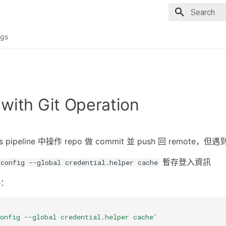
Type to sta
gs
 with Git Operation
s pipeline 中操作 repo 做 commit 並 push 回 remot
暫存登入資訊
 config --global credential.helper cache
ne：
onfig --global credential.helper cache'