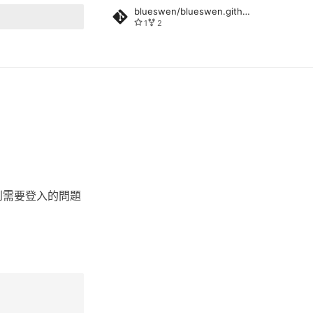
blueswen/blueswen.github.io
1
2
rt searching
e，但遇到需要登入的問題