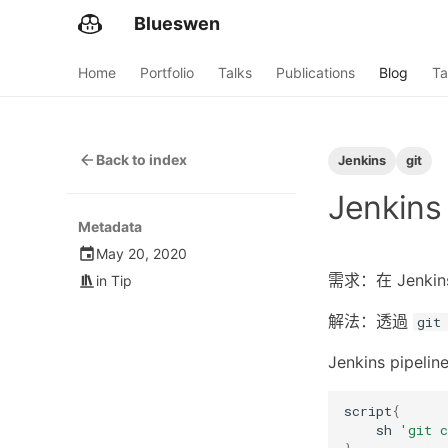
Blueswen
Home
Portfolio
Talks
Publications
Blog
Ta
Back to index
Jenkins
git
Jenkins
Metadata
May 20, 2020
需求：在 Jenkin
in
Tip
解法：透過
git
Jenkins pipeli
script
{
sh
'git c