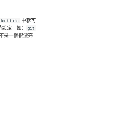
中就可
dentials
h 時設定，如：
git
不是一個很漂亮