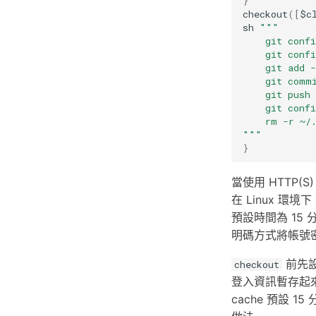
}
checkout
([
$c
sh
"""
    git conf
    git conf
    git add -
    git comm
    git push
    git confi
    rm -r ~/
"""
}
當使用 HTTP(S
在 Linux 環境下
預設時間為 15
明碼方式將帳號
前先設定
checkout
登入資訊暫存起來
cache 預設