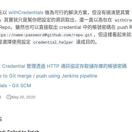
先以
withCredentials
做為可行的解決方案，但沒有搞清楚其實
其實就只是幫你把設定的資訊取出，還一直以為包在
s
withCre
epo。雖然也可以直接取出 credential 中的帳號密碼在 pus
，但這樣看起來就
tps://name:
password@github.com
/repo.git
是選擇使用設定
達成目的。
credential.helper
t Credential 管理透過 HTTP 通訊協定存取儲存庫的帳號密碼
le to Git merge / push using Jenkins pipeline
ials - Git SCM
3
May 20, 2020
s