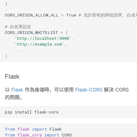
)
CORS_ORIGIN_ALLOW_ALL
=
True
# 允許所有的跨站請求, 白
# 白名單設定
CORS_ORIGIN_WHITELIST
=
(
'http://localhost:9000'
,
'http://example.com'
,
...
)
Flask
以
Flask
作為後端時，可以使用
Flask-CORS
解決 CORS
的問題。
pip
install
from
flask
import
Flask
from
flask_cors
import
CORS