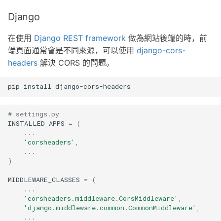
Django
在使用
Django REST framework
做為網站後端的時，前
端頁面通常會是不同來源，可以使用
django-cors-
headers
解決 CORS 的問題。
pip
install
# settings.py
INSTALLED_APPS
=
(
...
'corsheaders'
,
...
)
MIDDLEWARE_CLASSES
=
(
...
'corsheaders.middleware.CorsMiddleware'
,
'django.middleware.common.CommonMiddleware'
,
...