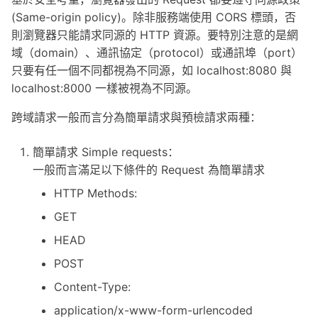
s
(Same-origin policy)。除非服務端使用 CORS 標頭，否
則瀏覽器只能請求同源的 HTTP 資源。要特別注意的是網
e
域（domain）、通訊協定（protocol）或通訊埠（port）
a
只要有任一個不同都視為不同源，如 localhost:8080 與
r
localhost:8000 一樣被視為不同源。
c
跨域請求一般而言分為簡單請求與預檢請求兩種：
h
簡單請求 Simple requests：
i
一般而言滿足以下條件的 Request 為簡單請求
n
HTTP Methods:
g
GET
HEAD
POST
Content-Type:
application/x-www-form-urlencoded