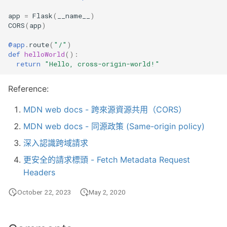
app
=
Flask
(
__name__
)
CORS
(
app
)
@app
.
route
(
"/"
)
def
helloWorld
():
return
"Hello, cross-origin-world!"
Reference:
MDN web docs - 跨來源資源共用（CORS）
MDN web docs - 同源政策 (Same-origin policy)
深入認識跨域請求
更安全的請求標頭 - Fetch Metadata Request
Headers
October 22, 2023
May 2, 2020