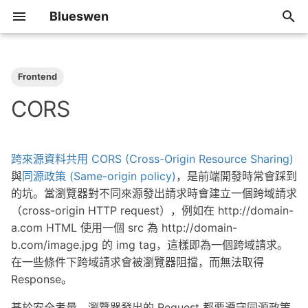
Blueswen
T
y
Frontend
2026
Algorithm
p
CORS
e
2025
Review
t
跨來源資料共用 CORS (Cross-Origin Resource Sharing)
2024
Share
o
與
同源政策 (Same-origin policy)
，是前端開發時常會踩到
的坑。當瀏覽器對不同來源發出請求時會建立一個跨域請求
2023
Tip
s
（cross-origin HTTP request），例如在 http://domain-
t
a.com HTML 使用一個 src 為 http://domain-
2022
a
b.com/image.jpg 的 img tag，這樣即為一個跨域請求。
2021
在一些條件下跨域請求會被瀏覽器阻擋，而無法取得
r
Response。
t
2020
基於安全考量，瀏覽器發出的 Request 都要遵守同源政策